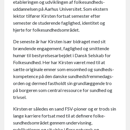
etableringen og udviklingen af folke­sundheds­
uddannelsen på Aarhus Universitet. Som ekstern
lektor tilfører Kirsten fortsat semester efter
semester de studerende faglighed, identitet og
hjerte for folke­sundheds­området.
De seneste år har Kirsten især bidraget med sit
brændende engagement, faglighed og smittende
humør til bestyrelses­arbejdet i Dansk Selskab for
Folkesundhed. Her har Kirsten været med til at
sætte originale emner som ensomhed og sundheds­
kompetence på den danske sundheds­fremmedags­
orden og dermed fastholdt sin grund­læggende tro
på borgeren som central ressource for sundhed og
trivsel.
Kirsten er således en sand FSV-pioner og er trods sin
lange karriere fortsat med til at definere folke­
sundheds­området gennem undervisning,
publikationer og sit virke i flere netværk og