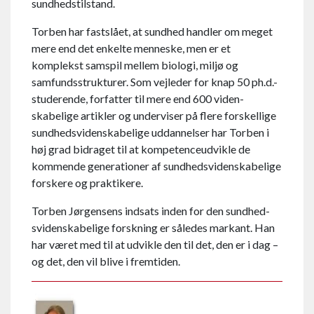
sundheds­tilstand.
Torben har fastslået, at sundhed handler om meget
mere end det enkelte menneske, men er et
komplekst samspil mellem biologi, miljø og
samfunds­strukturer. Som vejleder for knap 50 ph.d.-
studerende, for­fatter til mere end 600 viden­
skabelige artikler og underviser på flere forskellige
sundheds­viden­skabe­lige ud­dannelser har Torben i
høj grad bidraget til at kompetence­udvikle de
kommende generationer af sundheds­viden­skabelige
forskere og praktikere.
Torben Jørgensens indsats inden for den sundhed­
sviden­skabe­lige forskning er således markant. Han
har været med til at udvikle den til det, den er i dag –
og det, den vil blive i fremtiden.