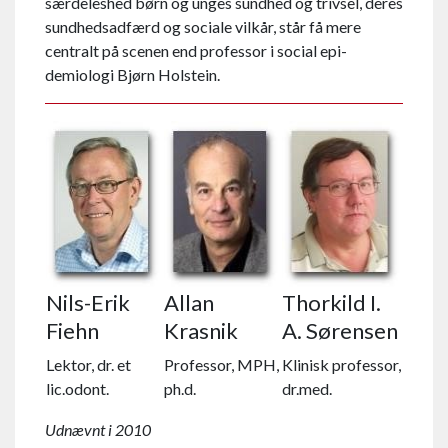
særdeleshed børn og unges sundhed og trivsel, deres
sundheds­adfærd og sociale vilkår, står få mere
centralt på scenen end professor i social epi­
demiologi Bjørn Holstein.
Nils-Erik
Allan
Thorkild I.
Fiehn
Krasnik
A. Sørensen
Lektor, dr. et
Professor, MPH,
Klinisk professor,
lic.odont.
ph.d.
dr.med.
Udnævnt i 2010