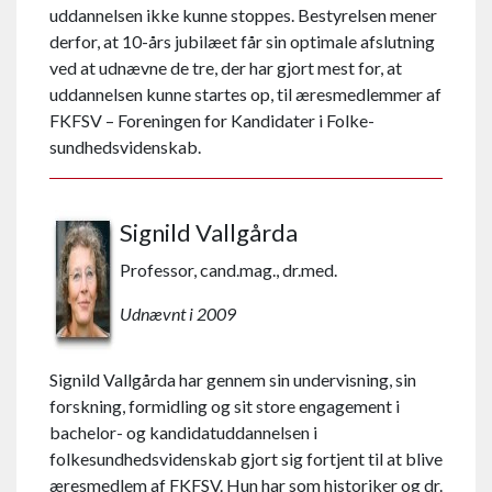
uddannelsen ikke kunne stoppes. Bestyrelsen mener
derfor, at 10-års jubilæet får sin optimale afslutning
ved at udnævne de tre, der har gjort mest for, at
uddannelsen kunne startes op, til æres­medlemmer af
FKFSV – Foreningen for Kandidater i Folke­
sundheds­videnskab.
Signild Vallgårda
Professor, cand.mag., dr.med.
Udnævnt i 2009
Signild Vallgårda har gennem sin undervisning, sin
forskning, formidling og sit store engagement i
bachelor- og kandidatuddannelsen i
folkesundhedsvidenskab gjort sig fortjent til at blive
æresmedlem af FKFSV. Hun har som historiker og dr.