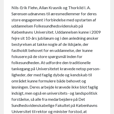
Nils-Erik Fiehn, Allan Krasnik og Thorkild I. A.
Sørensen udnævnes til æresmedlemmer for deres
store engagement i forbindelse med opstarten af
ud­dannelsen Folke­sundheds­videnskab på
Københavns Universitet. Uddannelsen kunne i 2009
fejre sit 10-års jubilæum og i den anledning ønsker
bestyrelsen at takke nogle af de ildsjæle, der
fastholdt behovet for en uddannelse, der kunne
fokusere på de store spørgs­mål inden for
folkesundheden. At udfordre den traditionelle
tanke­gang på Univer­sitetet krævede netop person­
lig­heder, der med faglig dybde og kendskab til
området kunne formulere både behovet og
løsningen. Deres arbejde krævede ikke blot faglig
indsigt, men også en universitets- og lands­politisk
forståelse, så alle fra med­arbejdere på Det
Sundheds­viden­skabe­lige Fakultet på Københavns
Universitet til rektor og minister forstod, at