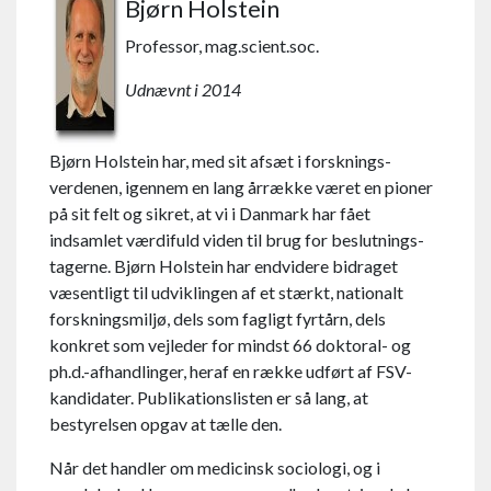
Bjørn Holstein
Professor, mag.scient.soc.
Udnævnt i 2014
Bjørn Holstein har, med sit afsæt i forsknings­
verdenen, igennem en lang årrække været en pioner
på sit felt og sikret, at vi i Danmark har fået
indsamlet værdifuld viden til brug for be­slut­nings­
tagerne. Bjørn Holstein har endvidere bidraget
væsentligt til udviklingen af et stærkt, nationalt
forskningsmiljø, dels som fagligt fyrtårn, dels
konkret som vejleder for mindst 66 doktoral- og
ph.d.-afhandlinger, heraf en række udført af FSV-
kandidater. Publika­tions­listen er så lang, at
bestyrelsen opgav at tælle den.
Når det handler om medicinsk sociologi, og i