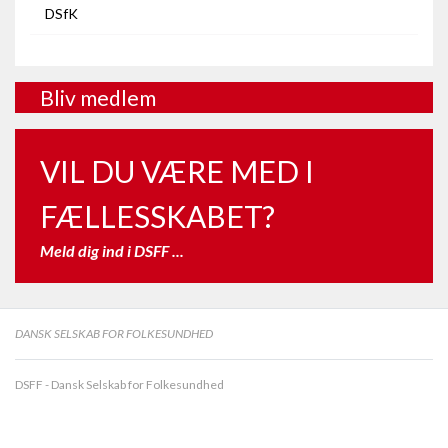
DSfK
Bliv medlem
VIL DU VÆRE MED I
FÆLLESSKABET?
Meld dig ind i DSFF ...
DANSK SELSKAB FOR FOLKESUNDHED
DSFF - Dansk Selskab for Folkesundhed